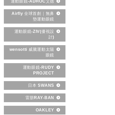
運動眼鏡-ADHOC艾德
Airfly 全球首創｜無鼻
墊運動眼鏡
運動眼鏡-ZIV(優視設
計)
wensotti 威騰運動太陽
眼鏡
運動眼鏡-RUDY
PROJECT
日本 SWANS
雷朋RAY-BAN
OAKLEY