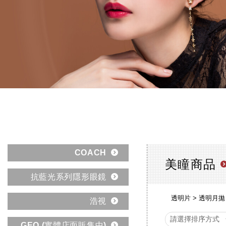
COACH
美瞳商品
抗藍光系列隱形眼鏡
透明片
透明月拋
浩視
GEO (實體店面販售中)