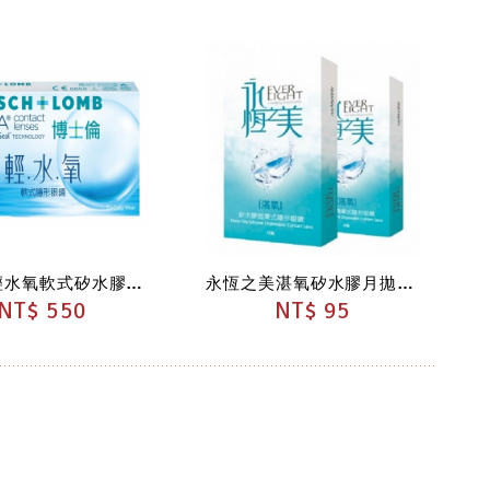
博士倫輕水氧軟式矽水膠月拋隱形眼鏡
永恆之美湛氧矽水膠月拋(1片入)
NT$ 550
NT$ 95