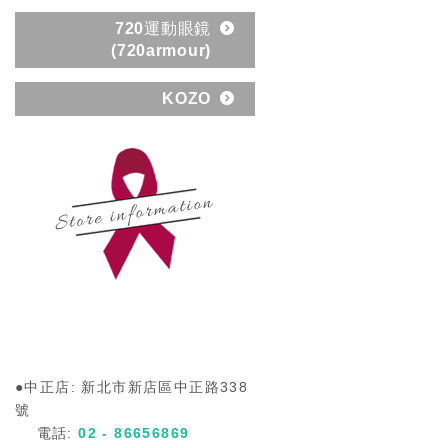
720運動眼鏡
(720armour)
KOZO
●中正店: 新北市新店區中正路338
號
電話:
0
2 - 86656869