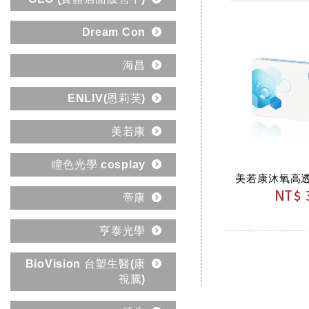
Dream Con
海昌
ENLIV(恩莉芙)
美若康
瞳色光學 cosplay
NT$ 
帝康
亨泰光學
BioVision 台塑生醫(康
視騰)