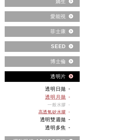
嬌生
愛能視
菲士康
SEED
博士倫
透明片
透明日拋
透明月拋
一般水膠
高透氧矽水膠
透明雙週拋
透明多焦