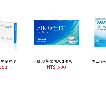
美若康沐氧高透氧矽水膠月拋型隱形眼鏡
伊蝶美瞳-愛爾康舒視氧親水聚合月拋隱形眼鏡(3片裝)
350
NT$ 500