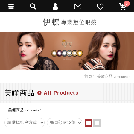
0
會員登入
繁體中文
會員註冊
忘記密碼
訂單查詢
填寫匯款通知
首頁
美瞳商品
\ Products /
美瞳商品
All Products
美瞳商品
\ Products /