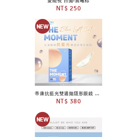
愛能視 日拋-晨曦棕
NT$ 250
帝康抗藍光雙週拋隱形眼鏡 Blue Light Cut
NT$ 380