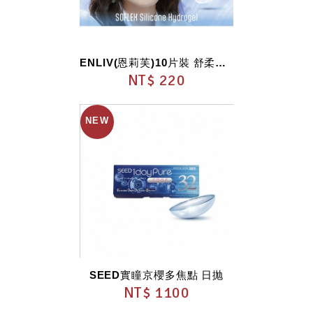
ENLIV(恩莉芙)10片裝 舒柔視 透明矽水膠日...
NT$ 220
SEED實瞳京櫻多焦點 日抛
NT$ 1100