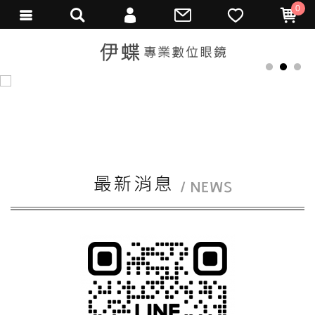
0
會員登入
繁體中文
1
2
3
會員註冊
忘記密碼
訂單查詢
填寫匯款通知