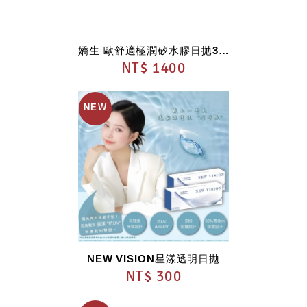
嬌生 歐舒適極潤矽水膠日拋30片裝(弧度9.0)
NT$ 1400
NEW VISION星漾透明日拋
NT$ 300