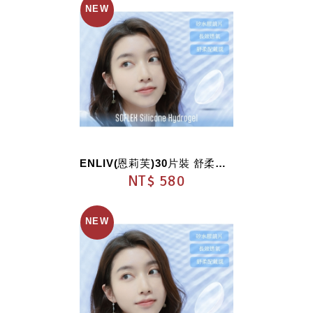
ENLIV(恩莉芙)30片裝 舒柔視 透明矽水膠日...
NT$ 580