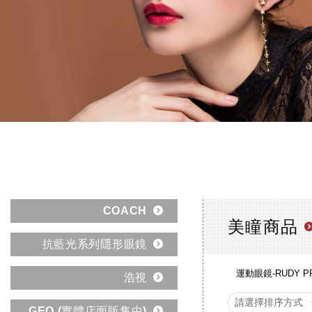
COACH
美瞳商品
抗藍光系列隱形眼鏡
運動眼鏡-RUDY P
浩視
GEO (實體店面販售中)