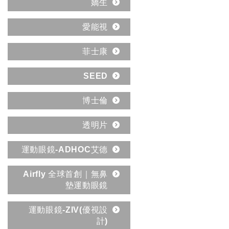
嬌生
愛能視
菲士康
SEED
博士倫
透明片
運動眼鏡-ADHOC艾德
Airfly 全球首創｜無鼻
墊運動眼鏡
運動眼鏡-ZIV(優視設
計)