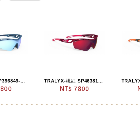
TRALYX-藍 SP396849-0000
TRALYX-桃紅 SP463812-0000
7800
NT$ 7800