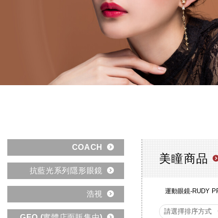
COACH
美瞳商品
抗藍光系列隱形眼鏡
運動眼鏡-RUDY P
浩視
GEO (實體店面販售中)