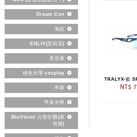
Dream Con
海昌
ENLIV(恩莉芙)
美若康
瞳色光學 cosplay
NT$ 
帝康
亨泰光學
BioVision 台塑生醫(康
視騰)