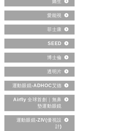
嬌生
愛能視
菲士康
SEED
博士倫
透明片
運動眼鏡-ADHOC艾德
Airfly 全球首創｜無鼻
墊運動眼鏡
運動眼鏡-ZIV(優視設
計)