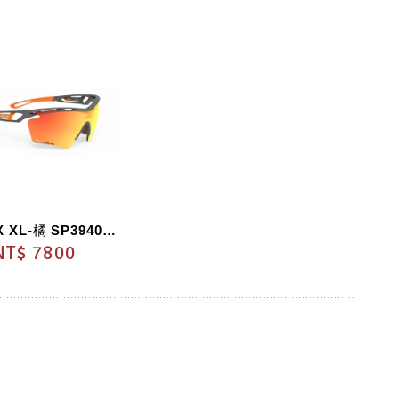
TRALYX XL-橘 SP394075Z0002
NT$ 7800