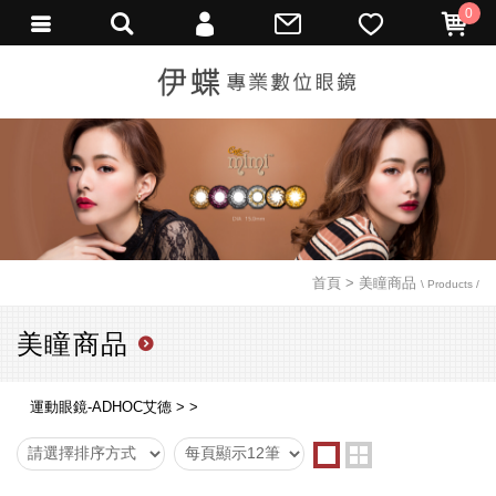
0
會員登入
繁體中文
會員註冊
忘記密碼
訂單查詢
填寫匯款通知
首頁
美瞳商品
\ Products /
美瞳商品
運動眼鏡-ADHOC艾德